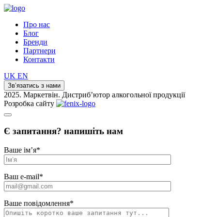
Про нас
Блог
Бренди
Партнери
Контакти
UK
EN
Зв’язатись з нами
2025. Маркетвін. Дистриб’ютор алкогольної продукції
Розробка сайту
Є запитання? напишіть нам
Ваше ім’я
*
Ваш e-mail
*
Ваше повідомлення
*