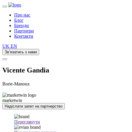
Про нас
Блог
Бренди
Партнери
Контакти
UK
EN
Зв’язатись з нами
Vicente Gandia
Borie-Manoux
marketwin
Надіслати запит на партнерство
Переглянути