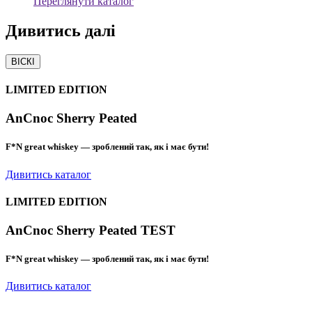
Переглянути каталог
Дивитись
далі
ВІСКІ
LIMITED EDITION
AnCnoc Sherry Peated
F*N great whiskey — зроблений так, як і має бути!
Дивитись каталог
LIMITED EDITION
AnCnoc Sherry Peated TEST
F*N great whiskey — зроблений так, як і має бути!
Дивитись каталог