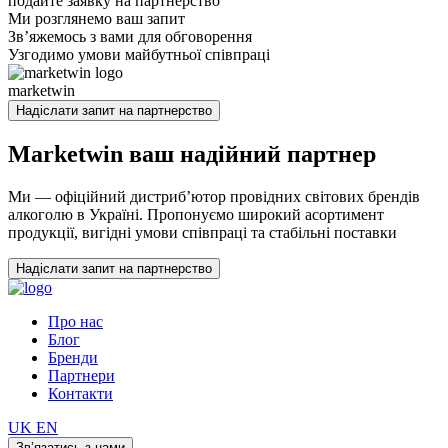
подайте заявку на партнерство
Ми розглянемо ваш запит
Зв’яжемось з вами для обговорення
Узгодимо умови майбутньої співпраці
marketwin
Надіслати запит на партнерство
Marketwin
ваш надійний партнер
Ми — офіційний дистриб’ютор провідних світових брендів
алкоголю в Україні. Пропонуємо широкий асортимент
продукції, вигідні умови співпраці та стабільні поставки
Надіслати запит на партнерство
Про нас
Блог
Бренди
Партнери
Контакти
UK
EN
Зв’язатись з нами