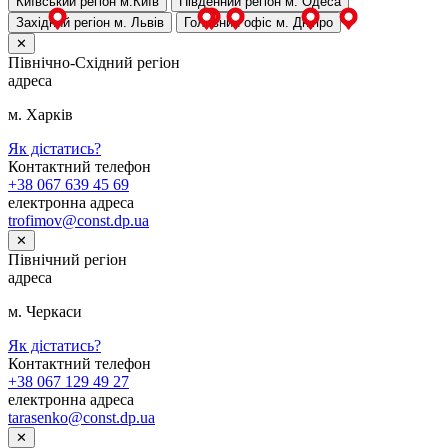
Київський регіон
м.Київ
Південний регіон
м. Одеса
Західний регіон
м. Львів
Головний офіс
м. Дніпро
✕
Північно-Східний регіон
адреса
м. Харків
Як дістатись?
Контактний телефон
+38 067 639 45 69
електронна адреса
trofimov@const.dp.ua
✕
Північний регіон
адреса
м. Черкаси
Як дістатись?
Контактний телефон
+38 067 129 49 27
електронна адреса
tarasenko@const.dp.ua
✕