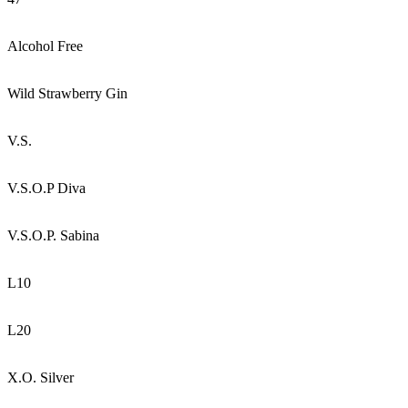
Alcohol Free
Wild Strawberry Gin
V.S.
V.S.O.P Diva
V.S.O.P. Sabina
L10
L20
X.O. Silver