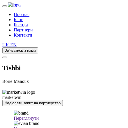
Про нас
Блог
Бренди
Партнери
Контакти
UK
EN
Зв’язатись з нами
Tishbi
Borie-Manoux
marketwin
Надіслати запит на партнерство
Переглянути