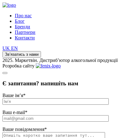
Про нас
Блог
Бренди
Партнери
Контакти
UK
EN
Зв’язатись з нами
2025. Маркетвін. Дистриб’ютор алкогольної продукції
Розробка сайту
Є запитання? напишіть нам
Ваше ім’я
*
Ваш e-mail
*
Ваше повідомлення
*