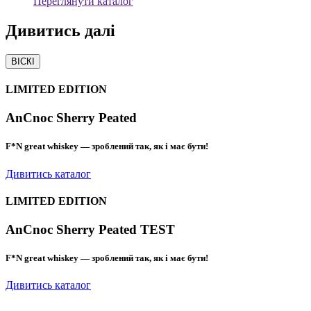
Переглянути каталог
Дивитись
далі
ВІСКІ
LIMITED EDITION
AnCnoc Sherry Peated
F*N great whiskey — зроблений так, як і має бути!
Дивитись каталог
LIMITED EDITION
AnCnoc Sherry Peated TEST
F*N great whiskey — зроблений так, як і має бути!
Дивитись каталог