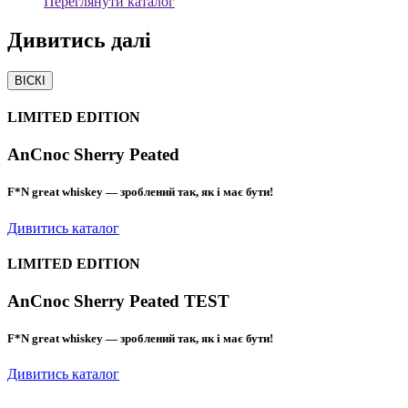
Переглянути каталог
Дивитись
далі
ВІСКІ
LIMITED EDITION
AnCnoc Sherry Peated
F*N great whiskey — зроблений так, як і має бути!
Дивитись каталог
LIMITED EDITION
AnCnoc Sherry Peated TEST
F*N great whiskey — зроблений так, як і має бути!
Дивитись каталог