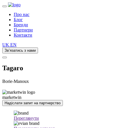
Про нас
Блог
Бренди
Партнери
Контакти
UK
EN
Зв’язатись з нами
Tagaro
Borie-Manoux
marketwin
Надіслати запит на партнерство
Переглянути