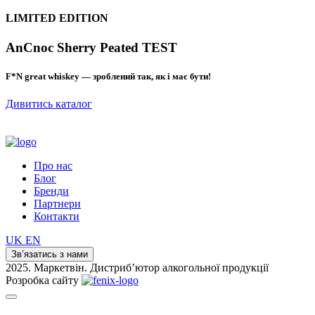
LIMITED EDITION
AnCnoc Sherry Peated TEST
F*N great whiskey — зроблений так, як і має бути!
Дивитись каталог
Про нас
Блог
Бренди
Партнери
Контакти
UK
EN
Зв’язатись з нами
2025. Маркетвін. Дистриб’ютор алкогольної продукції
Розробка сайту