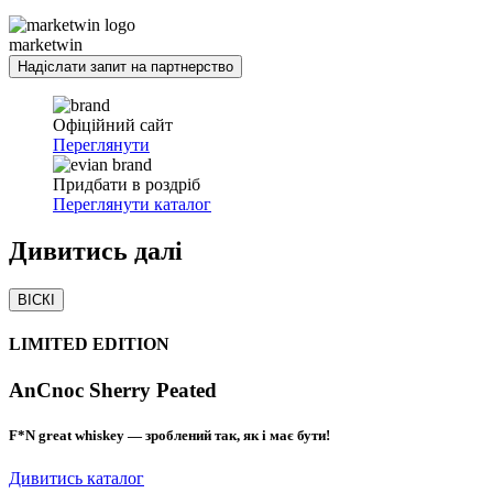
marketwin
Надіслати запит на партнерство
Офіційний сайт
Переглянути
Придбати в роздріб
Переглянути каталог
Дивитись
далі
ВІСКІ
LIMITED EDITION
AnCnoc Sherry Peated
F*N great whiskey — зроблений так, як і має бути!
Дивитись каталог