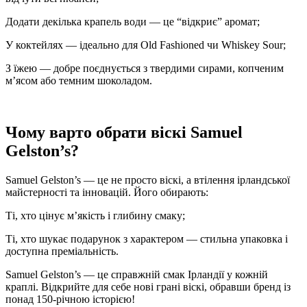
Додати декілька крапель води — це “відкриє” аромат;
У коктейлях — ідеально для Old Fashioned чи Whiskey Sour;
З їжею — добре поєднується з твердими сирами, копченим
м’ясом або темним шоколадом.
Чому варто обрати віскі Samuel
Gelston’s?
Samuel Gelston’s — це не просто віскі, а втілення ірландської
майстерності та інновацій. Його обирають:
Ті, хто цінує м’якість і глибину смаку;
Ті, хто шукає подарунок з характером — стильна упаковка і
доступна преміальність.
Samuel Gelston’s — це справжній смак Ірландії у кожній
краплі. Відкрийте для себе нові грані віскі, обравши бренд із
понад 150-річною історією!