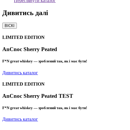
Переглянути каталог
Дивитись
далі
ВІСКІ
LIMITED EDITION
AnCnoc Sherry Peated
F*N great whiskey — зроблений так, як і має бути!
Дивитись каталог
LIMITED EDITION
AnCnoc Sherry Peated TEST
F*N great whiskey — зроблений так, як і має бути!
Дивитись каталог