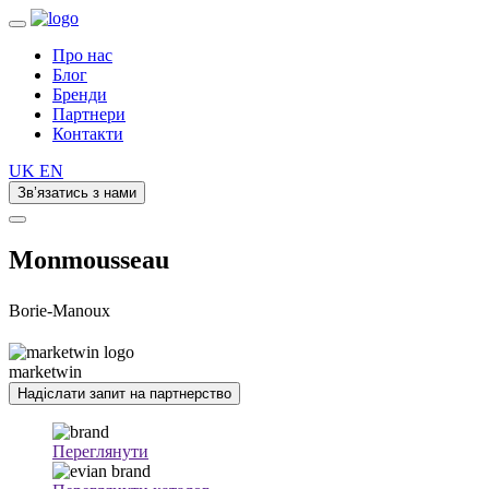
Про нас
Блог
Бренди
Партнери
Контакти
UK
EN
Зв’язатись з нами
Monmousseau
Borie-Manoux
marketwin
Надіслати запит на партнерство
Переглянути