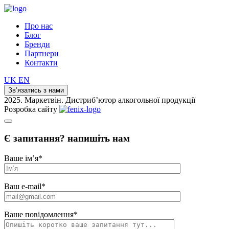
Про нас
Блог
Бренди
Партнери
Контакти
UK
EN
Зв’язатись з нами
2025. Маркетвін. Дистриб’ютор алкогольної продукції
Розробка сайту
Є запитання? напишіть нам
Ваше ім’я
*
Ваш e-mail
*
Ваше повідомлення
*