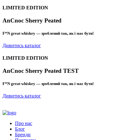
LIMITED EDITION
AnCnoc Sherry Peated
F*N great whiskey — зроблений так, як і має бути!
Дивитись каталог
LIMITED EDITION
AnCnoc Sherry Peated TEST
F*N great whiskey — зроблений так, як і має бути!
Дивитись каталог
Про нас
Блог
Бренди