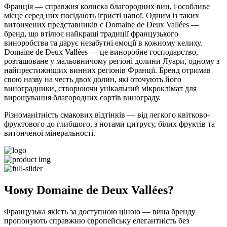
Франція — справжня колиска благородних вин, і особливе
місце серед них посідають ігристі напої. Одним із таких
витончених представників є Domaine de Deux Vallées —
бренд, що втілює найкращі традиції французького
виноробства та дарує незабутні емоції в кожному келиху.
Domaine de Deux Vallées — це виноробне господарство,
розташоване у мальовничому регіоні долини Луари, одному з
найпрестижніших винних регіонів Франції. Бренд отримав
свою назву на честь двох долин, які оточують його
виноградники, створюючи унікальний мікроклімат для
вирощування благородних сортів винограду.
Різноманітність смакових відтінків — від легкого квітково-
фруктового до глибшого, з нотами цитрусу, білих фруктів та
витонченої мінеральності.
Чому Domaine de Deux Vallées?
Французька якість за доступною ціною — вина бренду
пропонують справжню європейську елегантність без