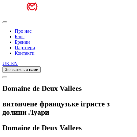
Про нас
Блог
Бренди
Партнери
Контакти
UK
EN
Зв’язатись з нами
Domaine de Deux Vallees
витончене французьке ігристе з
долини Луари
Domaine de
Deux Vallees