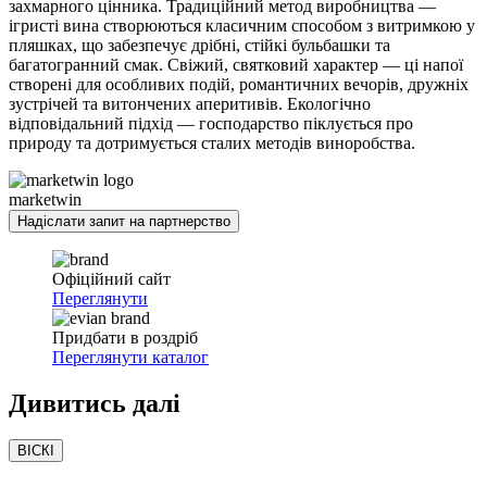
захмарного цінника. Традиційний метод виробництва —
ігристі вина створюються класичним способом з витримкою у
пляшках, що забезпечує дрібні, стійкі бульбашки та
багатогранний смак. Свіжий, святковий характер — ці напої
створені для особливих подій, романтичних вечорів, дружніх
зустрічей та витончених аперитивів. Екологічно
відповідальний підхід — господарство піклується про
природу та дотримується сталих методів виноробства.
marketwin
Надіслати запит на партнерство
Офіційний сайт
Переглянути
Придбати в роздріб
Переглянути каталог
Дивитись
далі
ВІСКІ