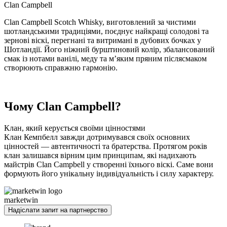
Clan
Campbell
Clan Campbell Scotch Whisky, виготовлений за чистими
шотландськими традиціями, поєднує найкращі солодові та
зернові віскі, перегнані та витримані в дубових бочках у
Шотландії. Його ніжний бурштиновий колір, збалансований
смак із нотами ванілі, меду та м’яким пряним післясмаком
створюють справжню гармонію.
Чому Clan Campbell?
Клан, який керується своїми цінностями
Клан Кемпбелл завжди дотримувався своїх основних
цінностей — автентичності та братерства. Протягом років
клан залишався вірним цим принципам, які надихають
майстрів Clan Campbell у створенні їхнього віскі. Саме вони
формують його унікальну індивідуальність і силу характеру.
marketwin
Надіслати запит на партнерство