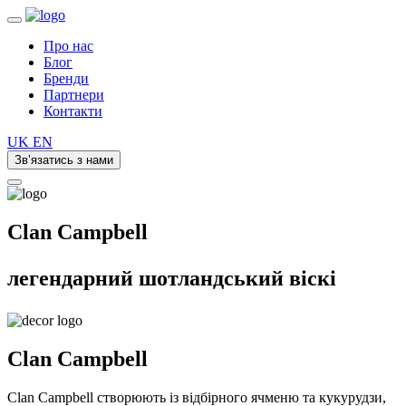
Про нас
Блог
Бренди
Партнери
Контакти
UK
EN
Зв’язатись з нами
Clan Campbell
легендарний шотландський віскі
Clan
Campbell
Clan Campbell створюють із відбірного ячменю та кукурудзи,