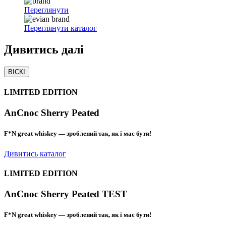
Переглянути
Переглянути каталог
Дивитись
далі
ВІСКІ
LIMITED EDITION
AnCnoc Sherry Peated
F*N great whiskey — зроблений так, як і має бути!
Дивитись каталог
LIMITED EDITION
AnCnoc Sherry Peated TEST
F*N great whiskey — зроблений так, як і має бути!