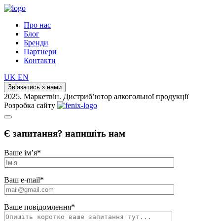
Про нас
Блог
Бренди
Партнери
Контакти
UK
EN
Зв’язатись з нами
2025. Маркетвін. Дистриб’ютор алкогольної продукції
Розробка сайту
Є запитання? напишіть нам
Ваше ім’я
*
Ваш e-mail
*
Ваше повідомлення
*