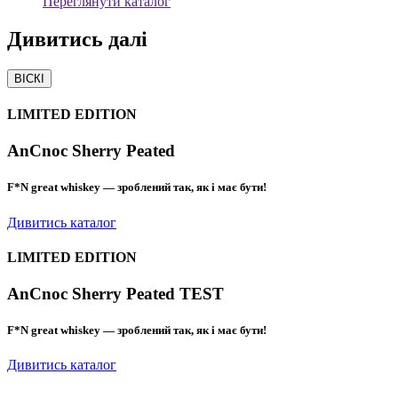
Переглянути каталог
Дивитись
далі
ВІСКІ
LIMITED EDITION
AnCnoc Sherry Peated
F*N great whiskey — зроблений так, як і має бути!
Дивитись каталог
LIMITED EDITION
AnCnoc Sherry Peated TEST
F*N great whiskey — зроблений так, як і має бути!
Дивитись каталог