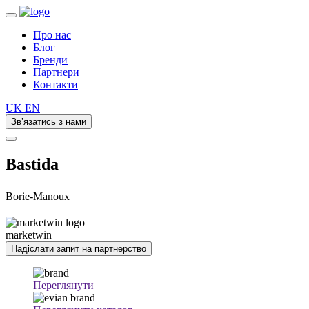
Про нас
Блог
Бренди
Партнери
Контакти
UK
EN
Зв’язатись з нами
Bastida
Borie-Manoux
marketwin
Надіслати запит на партнерство
Переглянути