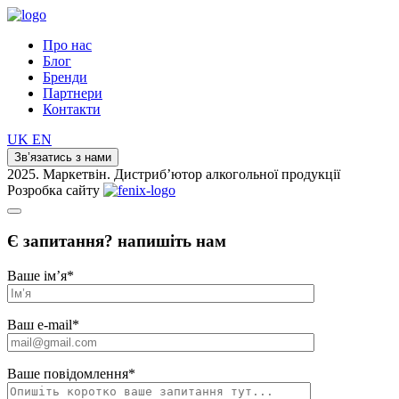
Про нас
Блог
Бренди
Партнери
Контакти
UK
EN
Зв’язатись з нами
2025. Маркетвін. Дистриб’ютор алкогольної продукції
Розробка сайту
Є запитання? напишіть нам
Ваше ім’я
*
Ваш e-mail
*
Ваше повідомлення
*