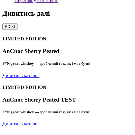
Переглянути каталог
Дивитись
далі
ВІСКІ
LIMITED EDITION
AnCnoc Sherry Peated
F*N great whiskey — зроблений так, як і має бути!
Дивитись каталог
LIMITED EDITION
AnCnoc Sherry Peated TEST
F*N great whiskey — зроблений так, як і має бути!
Дивитись каталог