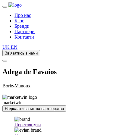
Про нас
Блог
Бренди
Партнери
Контакти
UK
EN
Зв’язатись з нами
Adega de Favaios
Borie-Manoux
marketwin
Надіслати запит на партнерство
Переглянути