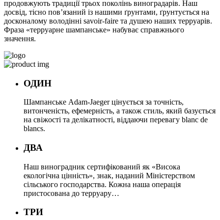
продовжують традиції трьох поколінь виноградарів. Наш
досвід, тісно пов’язаний із нашими ґрунтами, ґрунтується на
досконалому володінні savoir-faire та душею наших терруарів.
Фраза «терруарне шампанське» набуває справжнього
значення.
ОДИН
Шампанське Adam-Jaeger цінується за точність,
витонченість, ефемерність, а також стиль, який базується
на свіжості та делікатності, віддаючи перевагу blanc de
blancs.
ДВА
Наш виноградник сертифікований як «Висока
екологічна цінність», знак, наданий Міністерством
сільського господарства. Кожна наша операція
пристосована до терруару…
ТРИ