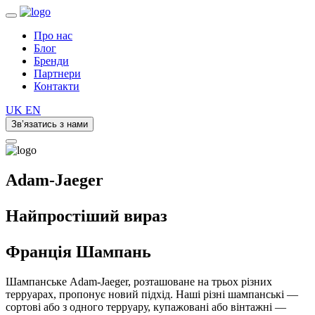
Про нас
Блог
Бренди
Партнери
Контакти
UK
EN
Зв’язатись з нами
Adam-Jaeger
Найпростіший вираз
Франція
Шампань
Шампанське Adam-Jaeger, розташоване на трьох різних
терруарах, пропонує новий підхід. Наші різні шампанські —
сортові або з одного терруару, купажовані або вінтажні —