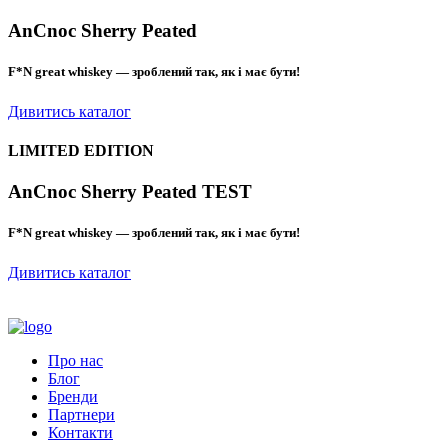
AnCnoc Sherry Peated
F*N great whiskey — зроблений так, як і має бути!
Дивитись каталог
LIMITED EDITION
AnCnoc Sherry Peated TEST
F*N great whiskey — зроблений так, як і має бути!
Дивитись каталог
Про нас
Блог
Бренди
Партнери
Контакти