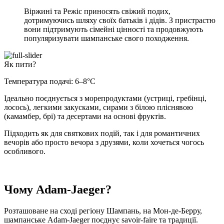
Віржині та Режіс приносять свіжий подих,
дотримуючись шляху своїх батьків і дідів. З пристрастю
вони підтримують сімейні цінності та продовжують
популяризувати шампанське свого походження.
Як пити?
Температура подачі: 6–8°C
Ідеально поєднується з морепродуктами (устриці, гребінці,
лосось), легкими закусками, сирами з білою пліснявою
(камамбер, брі) та десертами на основі фруктів.
Підходить як для святкових подій, так і для романтичних
вечорів або просто вечора з друзями, коли хочеться чогось
особливого.
Чому Adam-Jaeger?
Розташоване на сході регіону Шампань, на Мон-де-Берру,
шампанське Adam-Jaeger поєднує savoir-faire та традиції.