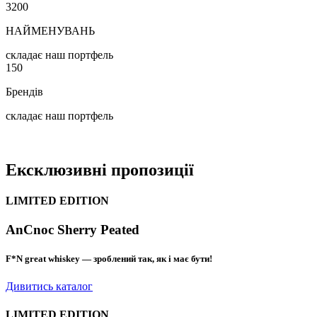
3200
НАЙМЕНУВАНЬ
складає наш портфель
150
Брендів
складає наш портфель
Ексклюзивні
пропозиції
LIMITED EDITION
AnCnoc Sherry Peated
F*N great whiskey — зроблений так, як і має бути!
Дивитись каталог
LIMITED EDITION