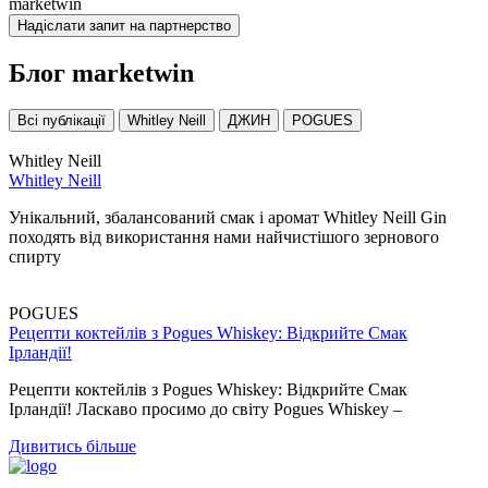
marketwin
Надіслати запит на партнерство
Блог
marketwin
Всі публікації
Whitley Neill
ДЖИН
POGUES
Whitley Neill
Whitley Neill
Унікальний, збалансований смак і аромат Whitley Neill Gin
походять від використання нами найчистішого зернового
спирту
POGUES
Рецепти коктейлів з Pogues Whiskey: Відкрийте Смак
Ірландії!
Рецепти коктейлів з Pogues Whiskey: Відкрийте Смак
Ірландії! Ласкаво просимо до світу Pogues Whiskey –
Дивитись більше