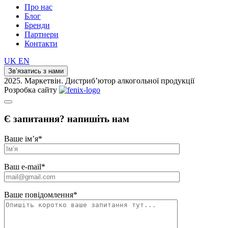
Про нас
Блог
Бренди
Партнери
Контакти
UK
EN
Зв’язатись з нами
2025. Маркетвін. Дистриб’ютор алкогольної продукції
Розробка сайту
Є запитання? напишіть нам
Ваше ім’я
*
Ваш e-mail
*
Ваше повідомлення
*