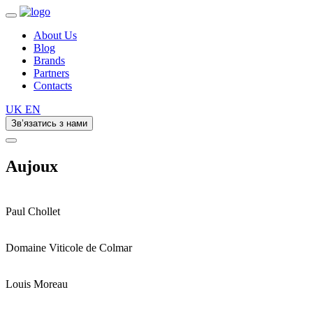
About Us
Blog
Brands
Partners
Contacts
UK
EN
Зв’язатись з нами
Aujoux
Paul Chollet
Domaine Viticole de Colmar
Louis Moreau