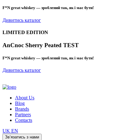
F*N great whiskey — зроблений так, як і має бути!
Дивитись каталог
LIMITED EDITION
AnCnoc Sherry Peated TEST
F*N great whiskey — зроблений так, як і має бути!
Дивитись каталог
About Us
Blog
Brands
Partners
Contacts
UK
EN
Зв’язатись з нами