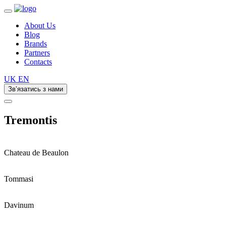
About Us
Blog
Brands
Partners
Contacts
UK
EN
Зв’язатись з нами
Tremontis
Chateau de Beaulon
Tommasi
Davinum