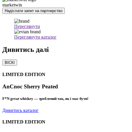
marketwin
Надіслати запит на партнерство
Переглянути
Переглянути каталог
Дивитись
далі
ВІСКІ
LIMITED EDITION
AnCnoc Sherry Peated
F*N great whiskey — зроблений так, як і має бути!
Дивитись каталог
LIMITED EDITION