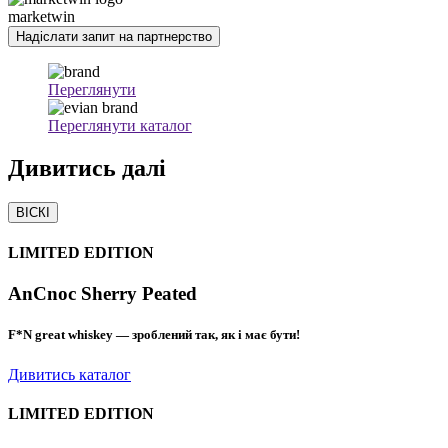
marketwin
Надіслати запит на партнерство
Переглянути
Переглянути каталог
Дивитись
далі
ВІСКІ
LIMITED EDITION
AnCnoc Sherry Peated
F*N great whiskey — зроблений так, як і має бути!
Дивитись каталог
LIMITED EDITION