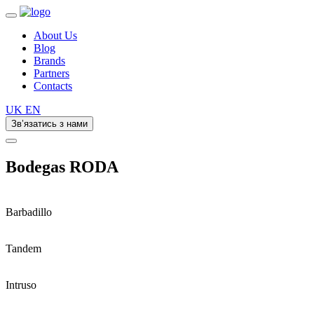
About Us
Blog
Brands
Partners
Contacts
UK
EN
Зв’язатись з нами
Bodegas RODA
Barbadillo
Tandem
Intruso