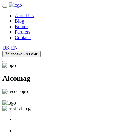
About Us
Blog
Brands
Partners
Contacts
UK
EN
Зв’язатись з нами
Alcomag