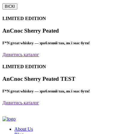
ВІСКІ
LIMITED EDITION
AnCnoc Sherry Peated
F*N great whiskey — зроблений так, як і має бути!
Дивитись каталог
LIMITED EDITION
AnCnoc Sherry Peated TEST
F*N great whiskey — зроблений так, як і має бути!
Дивитись каталог
About Us