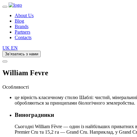
About Us
Blog
Brands
Partners
Contacts
UK
EN
Зв’язатись з нами
William Fevre
Особливості
це вірність класичному стилю Шаблі: чистий, мінеральни
обробляються за принципами біологічного землеробства.
Виноградники
Сьогодні William Fèvre — один із найбільших приватних 
Premier Cru та 15,2 га — Grand Cru. Наприклад, у Grand Cr