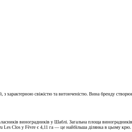
й, з характерною свіжістю та витонченістю. Вина бренду створю
власників виноградників у Шаблі. Загальна площа виноградників 
u Les Clos у Fèvre є 4,11 га — це найбільша ділянка в цьому крю.