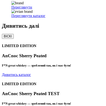
Переглянути
Переглянути каталог
Дивитись
далі
ВІСКІ
LIMITED EDITION
AnCnoc Sherry Peated
F*N great whiskey — зроблений так, як і має бути!
Дивитись каталог
LIMITED EDITION
AnCnoc Sherry Peated TEST
F*N great whiskey — зроблений так, як і має бути!