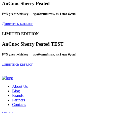
AnCnoc Sherry Peated
F*N great whiskey — зроблений так, як і має бути!
Дивитись каталог
LIMITED EDITION
AnCnoc Sherry Peated TEST
F*N great whiskey — зроблений так, як і має бути!
Дивитись каталог
About Us
Blog
Brands
Partners
Contacts