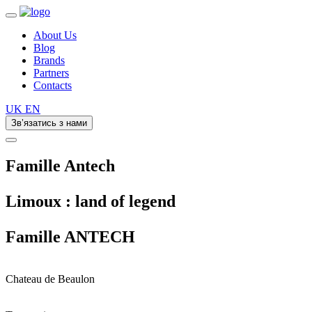
About Us
Blog
Brands
Partners
Contacts
UK
EN
Зв’язатись з нами
Famille Antech
Limoux : land of legend
Famille
ANTECH
Chateau de Beaulon