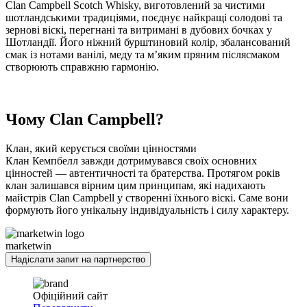
Clan Campbell Scotch Whisky, виготовлений за чистими
шотландськими традиціями, поєднує найкращі солодові та
зернові віскі, перегнані та витримані в дубових бочках у
Шотландії. Його ніжний бурштиновий колір, збалансований
смак із нотами ванілі, меду та м’яким пряним післясмаком
створюють справжню гармонію.
Чому Clan Campbell?
Клан, який керується своїми цінностями
Клан Кемпбелл завжди дотримувався своїх основних
цінностей — автентичності та братерства. Протягом років
клан залишався вірним цим принципам, які надихають
майстрів Clan Campbell у створенні їхнього віскі. Саме вони
формують його унікальну індивідуальність і силу характеру.
marketwin
Надіслати запит на партнерство
Офіційний сайт