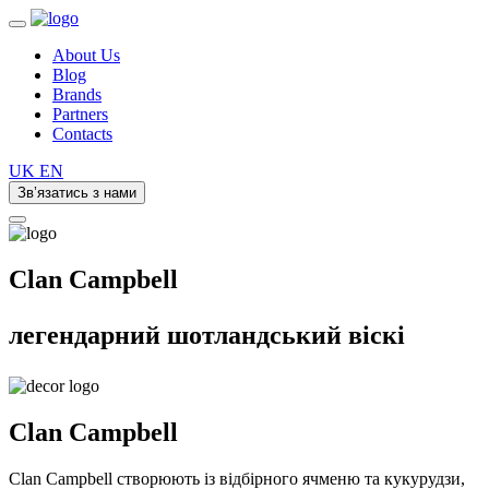
About Us
Blog
Brands
Partners
Contacts
UK
EN
Зв’язатись з нами
Clan Campbell
легендарний шотландський віскі
Clan
Campbell
Clan Campbell створюють із відбірного ячменю та кукурудзи,