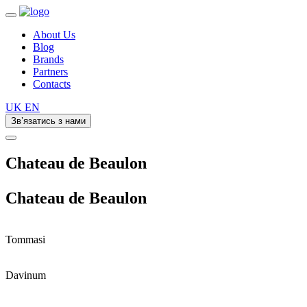
About Us
Blog
Brands
Partners
Contacts
UK
EN
Зв’язатись з нами
Chateau de Beaulon
Chateau
de Beaulon
Tommasi
Davinum