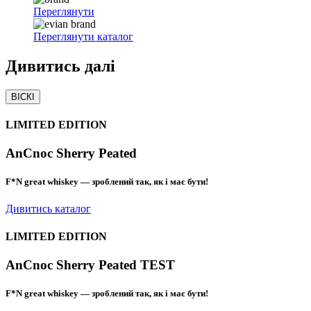
Переглянути
Переглянути каталог
Дивитись
далі
ВІСКІ
LIMITED EDITION
AnCnoc Sherry Peated
F*N great whiskey — зроблений так, як і має бути!
Дивитись каталог
LIMITED EDITION
AnCnoc Sherry Peated TEST
F*N great whiskey — зроблений так, як і має бути!