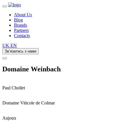
About Us
Blog
Brands
Partners
Contacts
UK
EN
Зв’язатись з нами
Domaine Weinbach
Paul Chollet
Domaine Viticole de Colmar
Aujoux