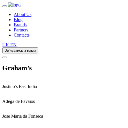
About Us
Blog
Brands
Partners
Contacts
UK
EN
Зв’язатись з нами
Graham’s
Justino’s East India
Adega de Favaios
Jose Maria da Fonseca