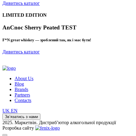
Дивитись каталог
LIMITED EDITION
AnCnoc Sherry Peated TEST
F*N great whiskey — зроблений так, як і має бути!
Дивитись каталог
About Us
Blog
Brands
Partners
Contacts
UK
EN
Зв’язатись з нами
2025. Маркетвін. Дистриб’ютор алкогольної продукції
Розробка сайту