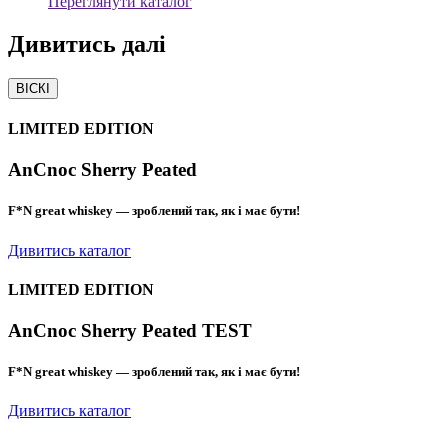
Переглянути каталог
Дивитись
далі
ВІСКІ
LIMITED EDITION
AnCnoc Sherry Peated
F*N great whiskey — зроблений так, як і має бути!
Дивитись каталог
LIMITED EDITION
AnCnoc Sherry Peated TEST
F*N great whiskey — зроблений так, як і має бути!
Дивитись каталог