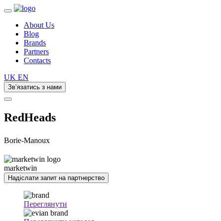
About Us
Blog
Brands
Partners
Contacts
UK
EN
Зв’язатись з нами
RedHeads
Borie-Manoux
marketwin
Надіслати запит на партнерство
Переглянути