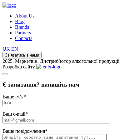
About Us
Blog
Brands
Partners
Contacts
UK
EN
Зв’язатись з нами
2025. Маркетвін. Дистриб’ютор алкогольної продукції
Розробка сайту
Є запитання? напишіть нам
Ваше ім’я
*
Ваш e-mail
*
Ваше повідомлення
*