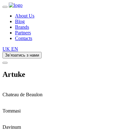
About Us
Blog
Brands
Partners
Contacts
UK
EN
Зв’язатись з нами
Artuke
Chateau de Beaulon
Tommasi
Davinum