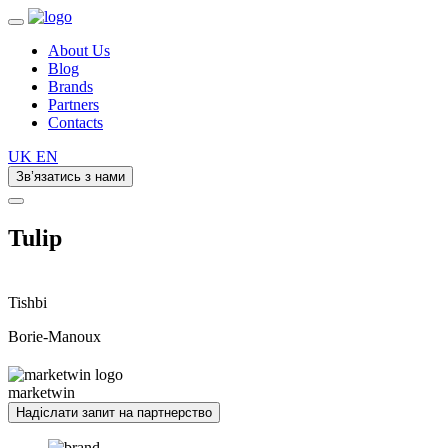
About Us
Blog
Brands
Partners
Contacts
UK
EN
Зв’язатись з нами
Tulip
Tishbi
Borie-Manoux
marketwin
Надіслати запит на партнерство