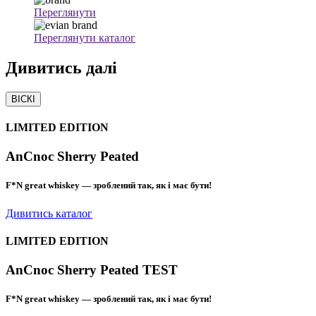
Переглянути
Переглянути каталог
Дивитись
далі
ВІСКІ
LIMITED EDITION
AnCnoc Sherry Peated
F*N great whiskey — зроблений так, як і має бути!
Дивитись каталог
LIMITED EDITION
AnCnoc Sherry Peated TEST
F*N great whiskey — зроблений так, як і має бути!