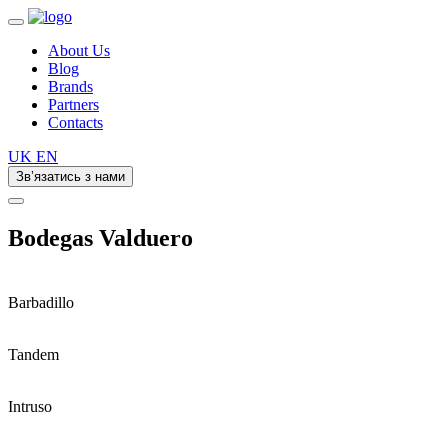
About Us
Blog
Brands
Partners
Contacts
UK
EN
Зв’язатись з нами
Bodegas Valduero
Barbadillo
Tandem
Intruso