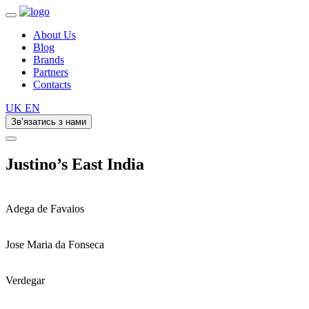
About Us
Blog
Brands
Partners
Contacts
UK
EN
Зв’язатись з нами
Justino’s East India
Adega de Favaios
Jose Maria da Fonseca
Verdegar