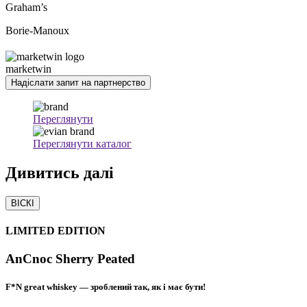
Graham’s
Borie-Manoux
marketwin
Надіслати запит на партнерство
Переглянути
Переглянути каталог
Дивитись
далі
ВІСКІ
LIMITED EDITION
AnCnoc Sherry Peated
F*N great whiskey — зроблений так, як і має бути!