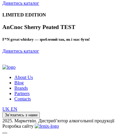
Дивитись каталог
LIMITED EDITION
AnCnoc Sherry Peated TEST
F*N great whiskey — зроблений так, як і має бути!
Дивитись каталог
About Us
Blog
Brands
Partners
Contacts
UK
EN
Зв’язатись з нами
2025. Маркетвін. Дистриб’ютор алкогольної продукції
Розробка сайту