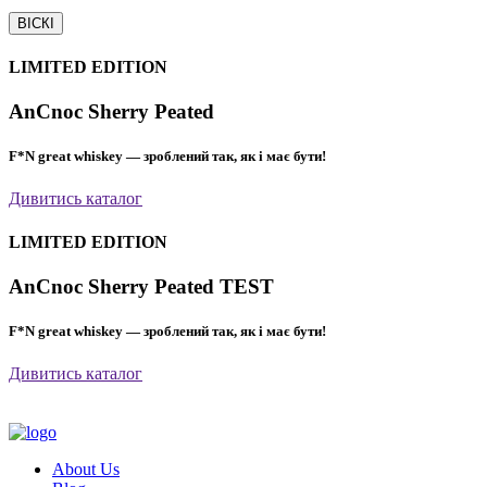
ВІСКІ
LIMITED EDITION
AnCnoc Sherry Peated
F*N great whiskey — зроблений так, як і має бути!
Дивитись каталог
LIMITED EDITION
AnCnoc Sherry Peated TEST
F*N great whiskey — зроблений так, як і має бути!
Дивитись каталог
About Us