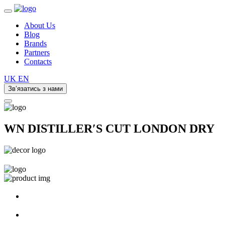
About Us
Blog
Brands
Partners
Contacts
UK
EN
Зв’язатись з нами
WN DISTILLERʹS CUT LONDON DRY