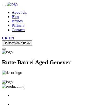
About Us
Blog
Brands
Partners
Contacts
UK
EN
Зв’язатись з нами
Rutte Barrel Aged Genever