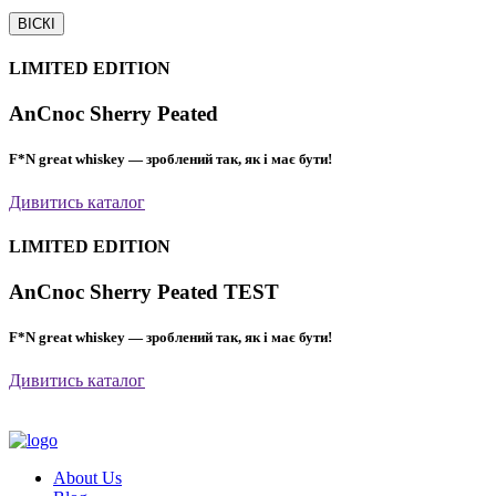
ВІСКІ
LIMITED EDITION
AnCnoc Sherry Peated
F*N great whiskey — зроблений так, як і має бути!
Дивитись каталог
LIMITED EDITION
AnCnoc Sherry Peated TEST
F*N great whiskey — зроблений так, як і має бути!
Дивитись каталог
About Us