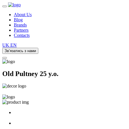
About Us
Blog
Brands
Partners
Contacts
UK
EN
Зв’язатись з нами
Old Pultney 25 y.o.