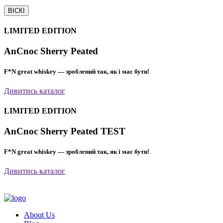
ВІСКІ
LIMITED EDITION
AnCnoc Sherry Peated
F*N great whiskey — зроблений так, як і має бути!
Дивитись каталог
LIMITED EDITION
AnCnoc Sherry Peated TEST
F*N great whiskey — зроблений так, як і має бути!
Дивитись каталог
About Us