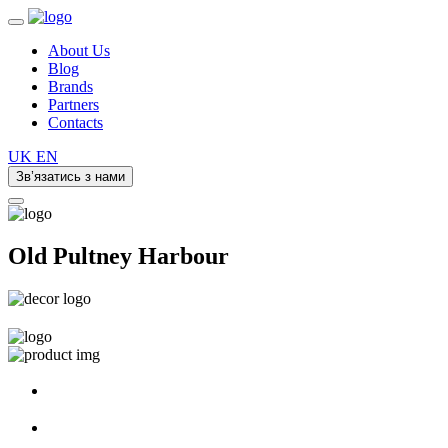
About Us
Blog
Brands
Partners
Contacts
UK
EN
Зв’язатись з нами
Old Pultney Harbour