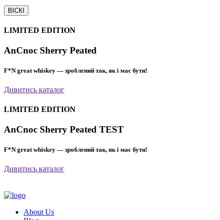
ВІСКІ
LIMITED EDITION
AnCnoc Sherry Peated
F*N great whiskey — зроблений так, як і має бути!
Дивитись каталог
LIMITED EDITION
AnCnoc Sherry Peated TEST
F*N great whiskey — зроблений так, як і має бути!
Дивитись каталог
About Us