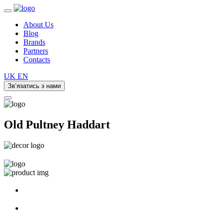
About Us
Blog
Brands
Partners
Contacts
UK
EN
Зв’язатись з нами
Old Pultney Haddart