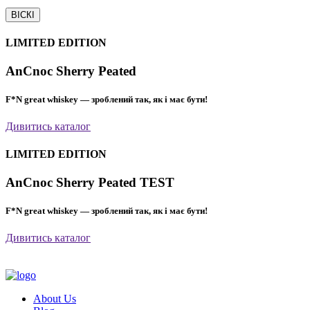
ВІСКІ
LIMITED EDITION
AnCnoc Sherry Peated
F*N great whiskey — зроблений так, як і має бути!
Дивитись каталог
LIMITED EDITION
AnCnoc Sherry Peated TEST
F*N great whiskey — зроблений так, як і має бути!
Дивитись каталог
About Us