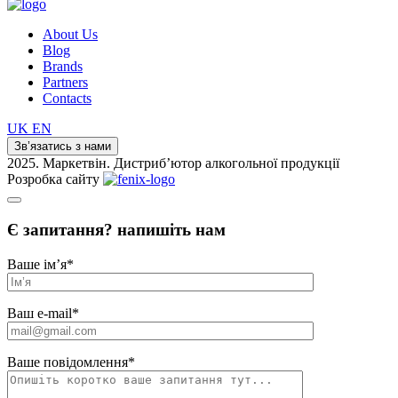
About Us
Blog
Brands
Partners
Contacts
UK
EN
Зв’язатись з нами
2025. Маркетвін. Дистриб’ютор алкогольної продукції
Розробка сайту
Є запитання? напишіть нам
Ваше ім’я
*
Ваш e-mail
*
Ваше повідомлення
*