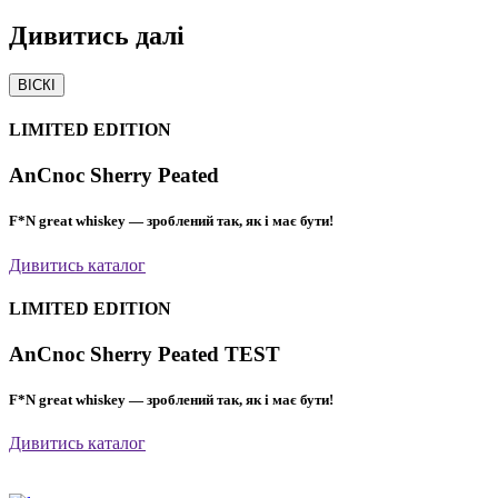
Дивитись
далі
ВІСКІ
LIMITED EDITION
AnCnoc Sherry Peated
F*N great whiskey — зроблений так, як і має бути!
Дивитись каталог
LIMITED EDITION
AnCnoc Sherry Peated TEST
F*N great whiskey — зроблений так, як і має бути!
Дивитись каталог