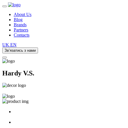
About Us
Blog
Brands
Partners
Contacts
UK
EN
Зв’язатись з нами
Hardy V.S.