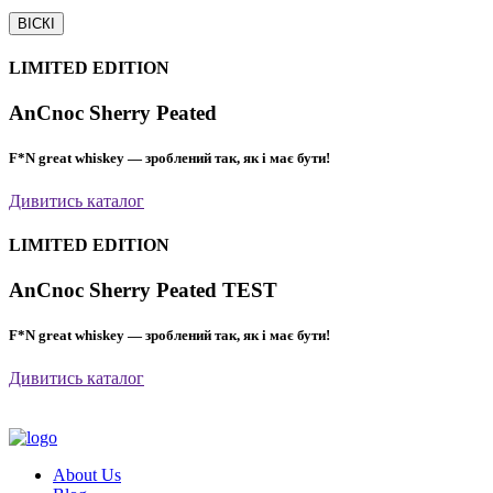
ВІСКІ
LIMITED EDITION
AnCnoc Sherry Peated
F*N great whiskey — зроблений так, як і має бути!
Дивитись каталог
LIMITED EDITION
AnCnoc Sherry Peated TEST
F*N great whiskey — зроблений так, як і має бути!
Дивитись каталог
About Us