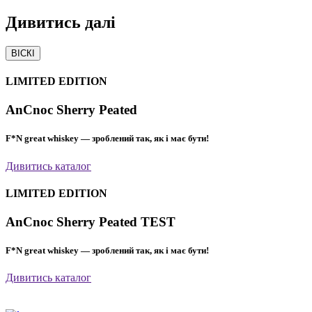
Дивитись
далі
ВІСКІ
LIMITED EDITION
AnCnoc Sherry Peated
F*N great whiskey — зроблений так, як і має бути!
Дивитись каталог
LIMITED EDITION
AnCnoc Sherry Peated TEST
F*N great whiskey — зроблений так, як і має бути!
Дивитись каталог