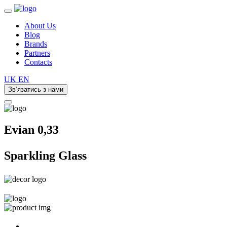
About Us
Blog
Brands
Partners
Contacts
UK
EN
Зв’язатись з нами
Evian 0,33
Sparkling Glass