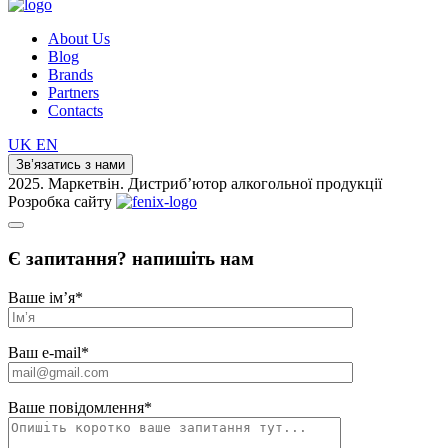
About Us
Blog
Brands
Partners
Contacts
UK
EN
Зв’язатись з нами
2025. Маркетвін. Дистриб’ютор алкогольної продукції
Розробка сайту
Є запитання? напишіть нам
Ваше ім’я
*
Ваш e-mail
*
Ваше повідомлення
*