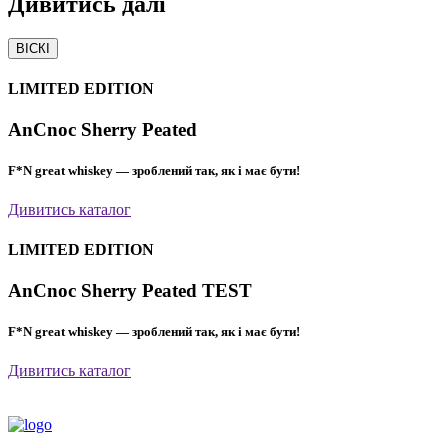
Дивитись
далі
ВІСКІ
LIMITED EDITION
AnCnoc Sherry Peated
F*N great whiskey — зроблений так, як і має бути!
Дивитись каталог
LIMITED EDITION
AnCnoc Sherry Peated TEST
F*N great whiskey — зроблений так, як і має бути!
Дивитись каталог