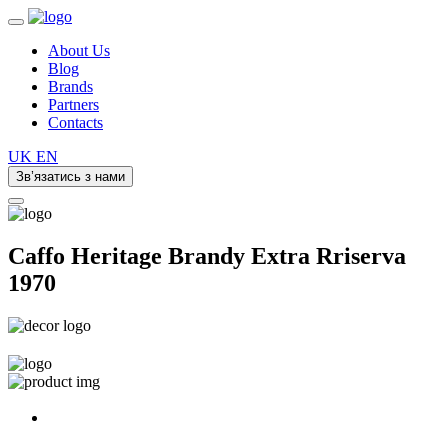
About Us
Blog
Brands
Partners
Contacts
UK
EN
Зв’язатись з нами
Caffo Heritage Brandy Extra Rriserva
1970