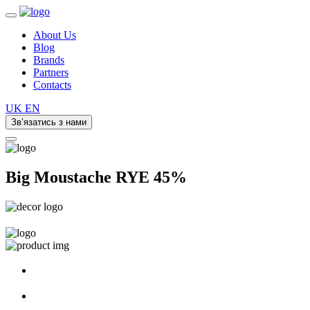
About Us
Blog
Brands
Partners
Contacts
UK
EN
Зв’язатись з нами
Big Moustache RYE 45%