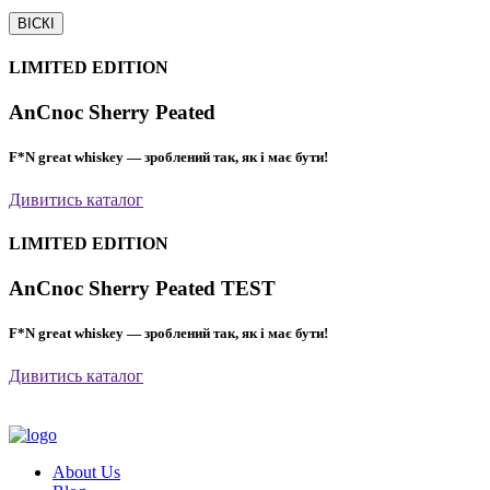
ВІСКІ
LIMITED EDITION
AnCnoc Sherry Peated
F*N great whiskey — зроблений так, як і має бути!
Дивитись каталог
LIMITED EDITION
AnCnoc Sherry Peated TEST
F*N great whiskey — зроблений так, як і має бути!
Дивитись каталог
About Us