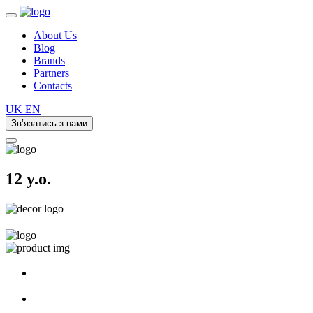
About Us
Blog
Brands
Partners
Contacts
UK
EN
Зв’язатись з нами
12 y.o.