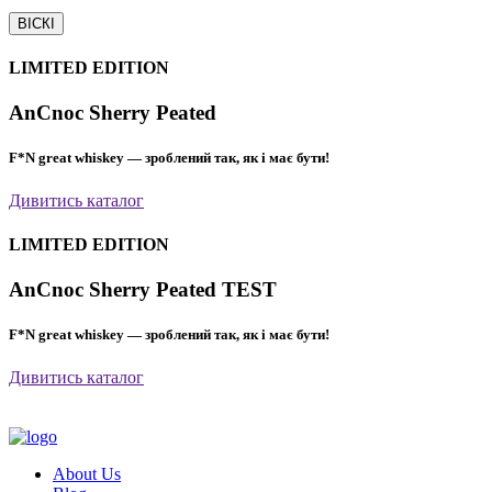
ВІСКІ
LIMITED EDITION
AnCnoc Sherry Peated
F*N great whiskey — зроблений так, як і має бути!
Дивитись каталог
LIMITED EDITION
AnCnoc Sherry Peated TEST
F*N great whiskey — зроблений так, як і має бути!
Дивитись каталог
About Us