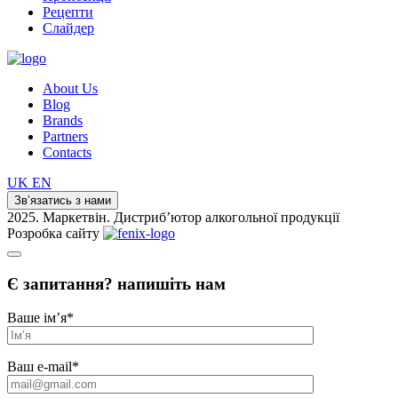
Рецепти
Слайдер
About Us
Blog
Brands
Partners
Contacts
UK
EN
Зв’язатись з нами
2025. Маркетвін. Дистриб’ютор алкогольної продукції
Розробка сайту
Є запитання? напишіть нам
Ваше ім’я
*
Ваш e-mail
*