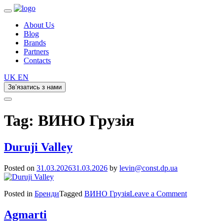
About Us
Blog
Brands
Partners
Contacts
UK
EN
Зв’язатись з нами
Tag:
ВИНО Грузія
Duruji Valley
Posted on
31.03.2026
31.03.2026
by
levin@const.dp.ua
on
Posted in
Бренди
Tagged
ВИНО Грузія
Leave a Comment
Duruji
Valley
Agmarti