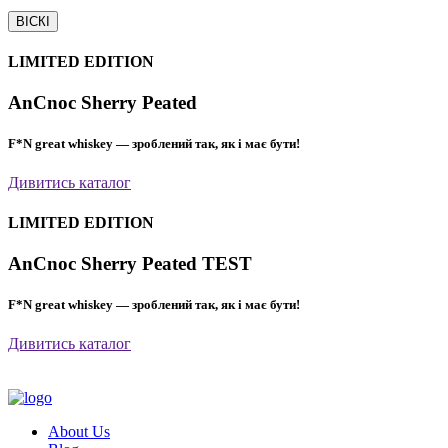
ВІСКІ
LIMITED EDITION
AnCnoc Sherry Peated
F*N great whiskey — зроблений так, як і має бути!
Дивитись каталог
LIMITED EDITION
AnCnoc Sherry Peated TEST
F*N great whiskey — зроблений так, як і має бути!
Дивитись каталог
About Us