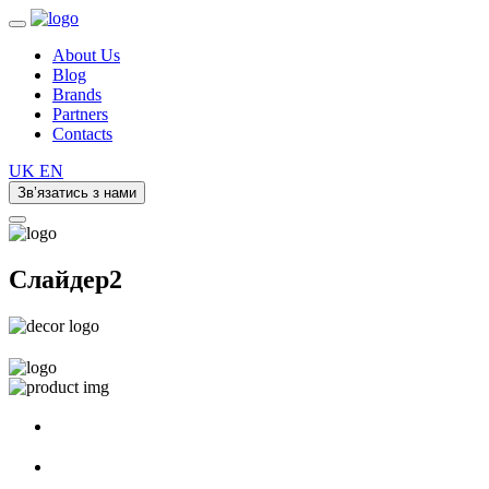
About Us
Blog
Brands
Partners
Contacts
UK
EN
Зв’язатись з нами
Слайдер2